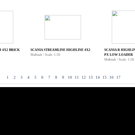
H 4X2 BRICK
SCANIA STREAMLINE HIGHLINE 4X2
SCANIA R HIGHLI
Maßstab / Scale: 1:50
PX LOW LOADER
Maßstab / Scale: 1:50
1
2
3
4
5
6
7
8
9
10
11
12
13
14
15
16
17