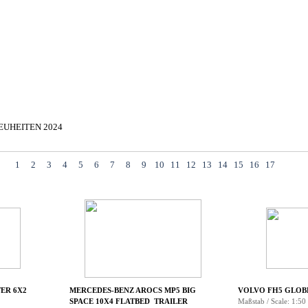
▼
EUHEITEN 2024
▼
▼
1
2
3
4
5
6
7
8
9
10
11
12
13
14
15
16
17
ER 6X2
MERCEDES-BENZ AROCS MP5 BIG
VOLVO FH5 GLOB
SPACE 10X4 FLATBED TRAILER
Maßstab / Scale: 1:50