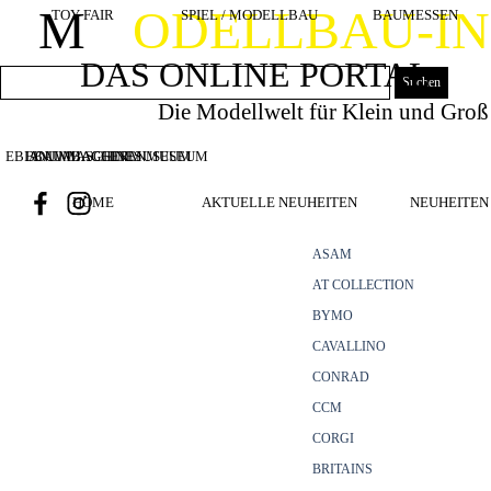
Direkt zum Seiteninhalt
M
ODELLBAU-I
TOY FAIR
SPIEL / MODELLBAU
BAUMESSEN
DAS ONLINE PORTAL
Suchen
Die Modellwelt für Klein und Groß
EBIANUMBAGGERMUSEUM
BOUWMACHINES
BAUMASCHINENMUSEUM
HOME
AKTUELLE NEUHEITEN
NEUHEITEN 
ASAM
AT COLLECTION
BYMO
CAVALLINO
CONRAD
CCM
CORGI
BRITAINS