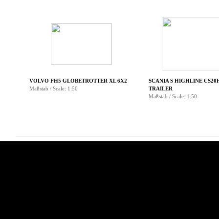
▼
▼
VOLVO FH5 GLOBETROTTER XL 6X2
SCANIA S HIGHLINE CS20
Maßstab / Scale: 1:50
TRAILER
Maßstab / Scale: 1:50
Menü überspringen