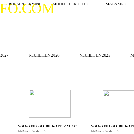
Menü überspringen
NFO.COM
BÖRSENTERMINE
MODELLBERICHTE
▼
MAGAZINE
Menü überspringen
2027
NEUHEITEN 2026
▼
NEUHEITEN 2025
▼
N
Menü überspringen
▼
▼
VOLVO FH5 GLOBETROTTER XL 4X2
VOLVO FH4 GLOBETROTT
Maßstab / Scale: 1:50
Maßstab / Scale: 1:50