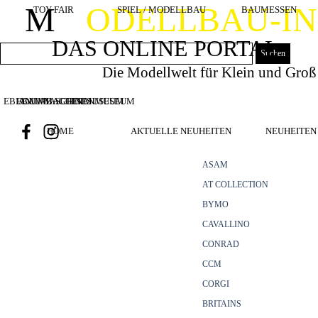
Direkt zum Seiteninhalt
M
ODELLBAU-I
TOY FAIR
SPIEL / MODELLBAU
BAUMESSEN
DAS ONLINE PORTAL
Suchen
Die Modellwelt für Klein und Groß
EBIANUMBAGGERMUSEUM
BOUWMACHINES
BAUMASCHINENMUSEUM
HOME
AKTUELLE NEUHEITEN
NEUHEITEN 
ASAM
AT COLLECTION
BYMO
CAVALLINO
CONRAD
CCM
CORGI
BRITAINS