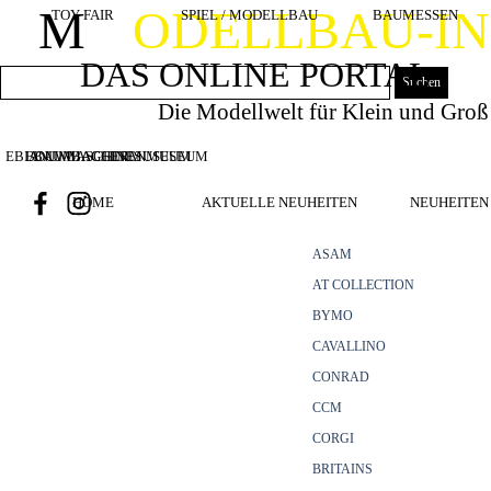
Direkt zum Seiteninhalt
M
ODELLBAU-I
TOY FAIR
SPIEL / MODELLBAU
BAUMESSEN
DAS ONLINE PORTAL
Suchen
Die Modellwelt für Klein und Groß
EBIANUMBAGGERMUSEUM
BOUWMACHINES
BAUMASCHINENMUSEUM
HOME
AKTUELLE NEUHEITEN
NEUHEITEN 
ASAM
AT COLLECTION
BYMO
CAVALLINO
CONRAD
CCM
CORGI
BRITAINS