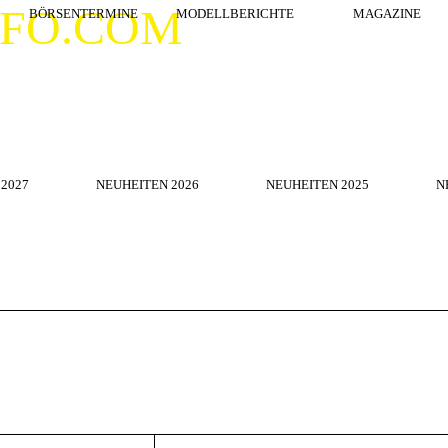
Menü überspringen
NFO.COM
BÖRSENTERMINE
MODELLBERICHTE
▼
MAGAZINE
Menü überspringen
2027
NEUHEITEN 2026
▼
NEUHEITEN 2025
▼
N
Februar 2026
März 2026
April 2026
Mai 2026
Juni 2026
MINE NATIONAL PLZ: 0