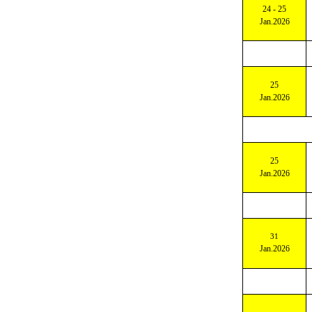
NATIONAL PLZ: 5
24 - 25
Jan.2026
NATIONAL PLZ: 6
NATIONAL PLZ: 7
NATIONAL PLZ: 8
NATIONAL PLZ: 9
25
ÖSTERREICH
Jan.2026
SCHWEIZ
NIEDERLANDE
ENGLAND
25
BELGIEN
Jan.2026
FRANKREICH
ITALIEN
LUXENBURG
31
Jan.2026