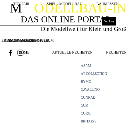
Direkt zum Seiteninhalt
M
ODELLBAU-I
TOY FAIR
SPIEL / MODELLBAU
BAUMESSEN
DAS ONLINE PORTAL
Suchen
Die Modellwelt für Klein und Groß
EBIANUMBAGGERMUSEUM
BOUWMACHINES
BAUMASCHINENMUSEUM
HOME
AKTUELLE NEUHEITEN
NEUHEITEN 
ASAM
AT COLLECTION
BYMO
CAVALLINO
CONRAD
CCM
CORGI
BRITAINS