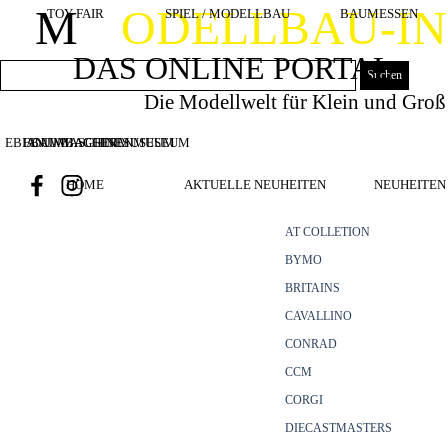
Direkt zum Seiteninhalt
M
ODELLBAU-I
TOY FAIR
SPIEL / MODELLBAU
BAUMESSEN
DAS ONLINE PORTAL
Suchen
Die Modellwelt für Klein und Groß
EBIANUMBAGGERMUSEUM
BOUWMACHINES
BAUMASCHINENMUSEUM
HOME
AKTUELLE NEUHEITEN
NEUHEITEN 
AT COLLETION
BYMO
BRITAINS
CAVALLINO
CONRAD
CCM
CORGI
DIECASTMASTERS