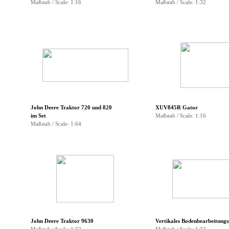
Maßstab / Scale: 1:16
Maßstab / Scale: 1:32
▼
▼
▼
▼
▼
▼
John Deere Traktor 720 und 820
XUV845R Gator
im Set
Maßstab / Scale: 1:16
Maßstab / Scale: 1:64
▼
▼
▼
▼
John Deere Traktor
9630
Vertikales Bodenbearbeitungs