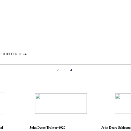
▼
EUHEITEN 2024
▼
▼
1
2
3
4
el
John Deere Traktor 6020
John Deere Schleppe