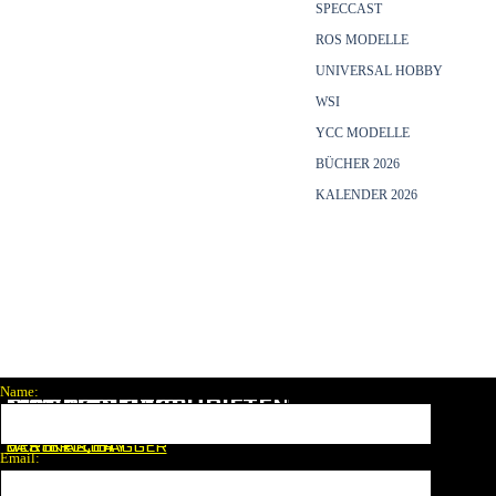
SPECCAST
ROS MODELLE
UNIVERSAL HOBBY
WSI
YCC MODELLE
BÜCHER 2026
KALENDER 2026
Menü überspringen
Name:
M
DIVERSELINKS
MAGAZINE
ODELLZEITSCHRI
FTE
N
kostenlose counter
LASTER & BAGGER
HERSTELLER
VERTKAL DAY
Email:
MODELL FAN
FANSHOP
KRAN & BÜHNE