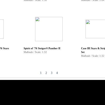
Maßstab / Scale: 1:50
Maßstab / Scale: 1:64
76 Stars
Spirit of '76 Steiger® Panther II
Case IH Stars & Stri
Maßstab / Scale: 1:32
Set
Maßstab / Scale: 1:32
1
2
3
4