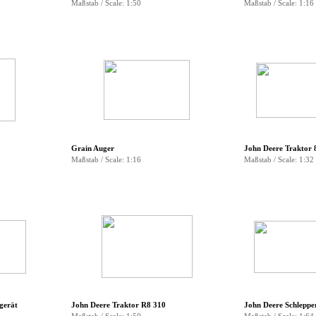
Maßstab / Scale: 1:50
Maßstab / Scale: 1:16
Grain Auger
John Deere Traktor 
Maßstab / Scale: 1:16
Maßstab / Scale: 1:32
gerät
John Deere Traktor R8 310
John Deere Schleppe