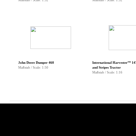
Maßstab / Scale: 1:32
Maßstab / Scale: 1:32
▼
▼
▼
▼
John Deere Dumper 460
International Harvester™ 14
Maßstab / Scale: 1:50
and Stripes Tractor
Maßstab / Scale: 1:16
Menü überspringen