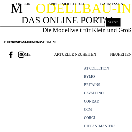
Direkt zum Seiteninhalt
M
ODELLBAU-I
TOY FAIR
SPIEL / MODELLBAU
BAUMESSEN
DAS ONLINE PORTAL
Suchen
Die Modellwelt für Klein und Groß
EBIANUMBAGGERMUSEUM
BOUWMACHINES
BAUMASCHINENMUSEUM
HOME
AKTUELLE NEUHEITEN
NEUHEITEN 
AT COLLETION
BYMO
BRITAINS
CAVALLINO
CONRAD
CCM
CORGI
DIECASTMASTERS