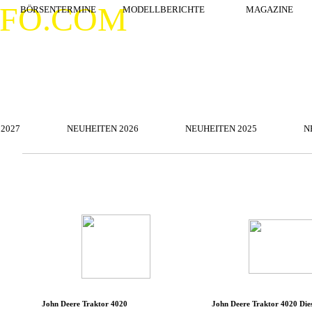
Menü überspringen
NFO.COM
BÖRSENTERMINE
MODELLBERICHTE
▼
MAGAZINE
Menü überspringen
2027
NEUHEITEN 2026
▼
NEUHEITEN 2025
▼
N
Menü überspringen
▼
▼
▼
John Deere Traktor 4020
John Deere Traktor 4020 Dies