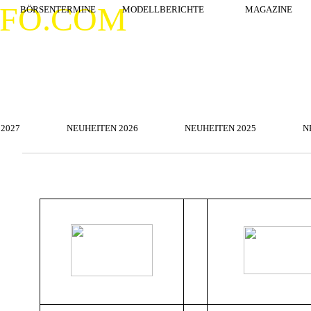
Menü überspringen
NFO.COM
BÖRSENTERMINE
MODELLBERICHTE
▼
MAGAZINE
Menü überspringen
2027
NEUHEITEN 2026
▼
NEUHEITEN 2025
▼
N
Menü überspringen
▼
▼
▼