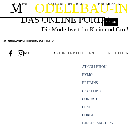
Direkt zum Seiteninhalt
M
ODELLBAU-I
TOY FAIR
SPIEL / MODELLBAU
BAUMESSEN
DAS ONLINE PORTAL
Suchen
Die Modellwelt für Klein und Groß
EBIANUMBAGGERMUSEUM
BOUWMACHINES
BAUMASCHINENMUSEUM
HOME
AKTUELLE NEUHEITEN
NEUHEITEN 
AT COLLETION
BYMO
BRITAINS
CAVALLINO
CONRAD
CCM
CORGI
DIECASTMASTERS