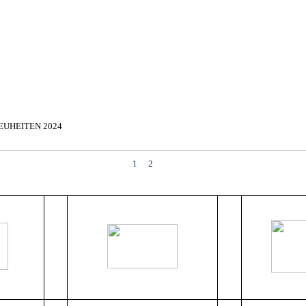
▼
EUHEITEN 2024
▼
▼
1
2