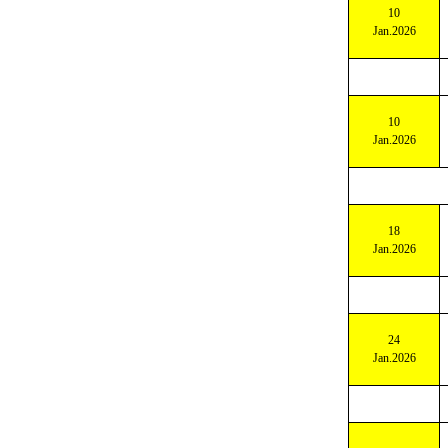
NATIONAL PLZ: 5
10
Jan.2026
NATIONAL PLZ: 6
NATIONAL PLZ: 7
NATIONAL PLZ: 8
NATIONAL PLZ: 9
10
ÖSTERREICH
Jan.2026
SCHWEIZ
NIEDERLANDE
ENGLAND
18
BELGIEN
Jan.2026
FRANKREICH
ITALIEN
LUXENBURG
24
Jan.2026