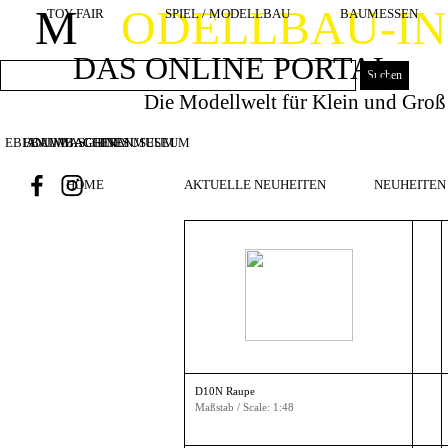
Direkt zum Seiteninhalt
M
ODELLBAU-I
TOY FAIR
SPIEL / MODELLBAU
BAUMESSEN
DAS ONLINE PORTAL
Suchen
Die Modellwelt für Klein und Groß
EBIANUMBAGGERMUSEUM
BOUWMACHINES
BAUMASCHINENMUSEUM
HOME
AKTUELLE NEUHEITEN
NEUHEITEN 
D10N Raupe
Maßstab / Scale: 1:48