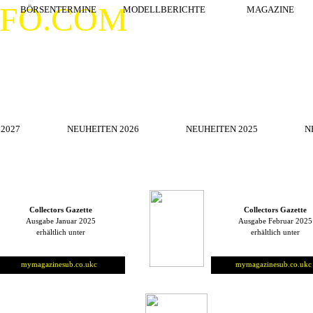
Menü überspringen
NFO.COM
BÖRSENTERMINE
MODELLBERICHTE
▼
MAGAZINE
Menü überspringen
2027
NEUHEITEN 2026
▼
NEUHEITEN 2025
▼
N
Collectors Gazette
Collectors Gazette
Ausgabe Januar 2025
Ausgabe Februar 2025
erhältlich unter
erhältlich unter
mymagazinesub.co.uk
c
o
mymagazinesub.co.uk
c