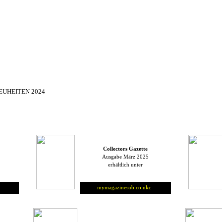
▼
EUHEITEN 2024
▼
▼
Collectors Gazette
Ausgabe März 2025
erhältlich unter
o
mymagazinesub.co.uk
c
o