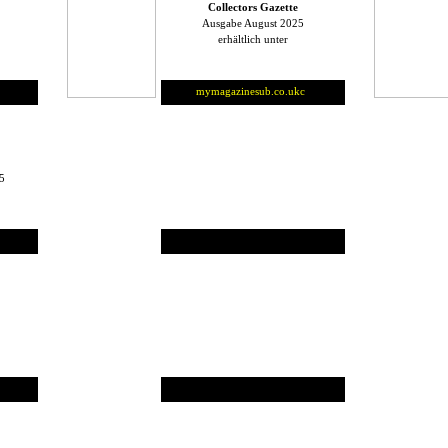
Collectors Gazette
Ausgabe August 2025
erhältlich unter
o
mymagazinesub.co.uk
c
o
5
o