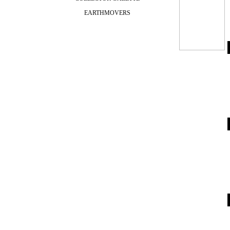
EARTHMOVERS
Menü überspringen
m