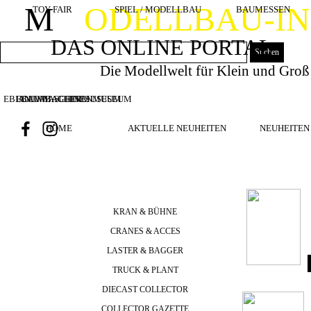
Direkt zum Seiteninhalt
M
ODELLBAU-I
TOY FAIR
SPIEL / MODELLBAU
BAUMESSEN
DAS ONLINE PORTAL
Suchen
Die Modellwelt für Klein und Groß
EBIANUMBAGGERMUSEUM
BOUWMACHINES
BAUMASCHINENMUSEUM
HOME
AKTUELLE NEUHEITEN
NEUHEITEN 
m
KRAN & BÜHNE
CRANES & ACCES
LASTER & BAGGER
TRUCK & PLANT
DIECAST COLLECTOR
COLLECTOR GAZETTE