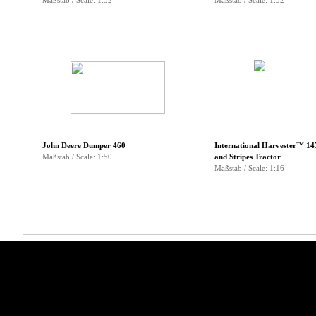
Maßstab / Scale: 1:32
Maßstab / Scale: 1:32
▼
▼
▼
▼
John Deere Dumper 460
International Harvester™ 14
Maßstab / Scale: 1:50
and Stripes Tractor
Maßstab / Scale: 1:16
Menü überspringen