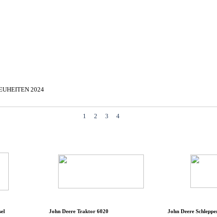
▼
EUHEITEN 2024
▼
▼
1
2
3
4
el
John Deere Traktor 6020
John Deere Schleppe