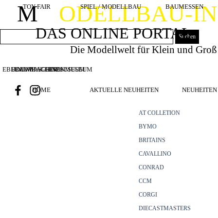
Direkt zum Seiteninhalt
M
ODELLBAU-I
TOY FAIR
SPIEL / MODELLBAU
BAUMESSEN
DAS ONLINE PORTAL
Suchen
Die Modellwelt für Klein und Groß
EBIANUMBAGGERMUSEUM
BOUWMACHINES
BAUMASCHINENMUSEUM
HOME
AKTUELLE NEUHEITEN
NEUHEITEN 
AT COLLETION
BYMO
BRITAINS
CAVALLINO
CONRAD
CCM
CORGI
DIECASTMASTERS