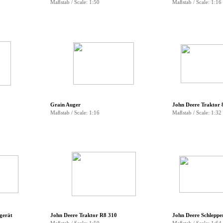
Maßstab / Scale: 1:50
Maßstab / Scale: 1:16
Grain Auger
John Deere Traktor 
Maßstab / Scale: 1:16
Maßstab / Scale: 1:32
gerät
John Deere Traktor R8 310
John Deere Schleppe