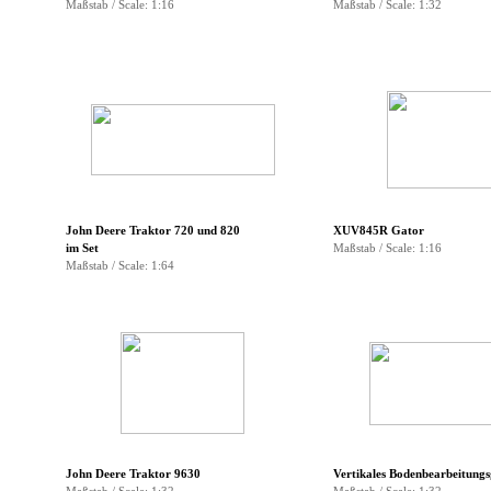
Maßstab / Scale: 1:16
Maßstab / Scale: 1:32
▼
▼
▼
▼
▼
▼
John Deere Traktor 720 und 820
XUV845R Gator
im Set
Maßstab / Scale: 1:16
Maßstab / Scale: 1:64
▼
▼
▼
▼
John Deere Traktor
9630
Vertikales Bodenbearbeitungs