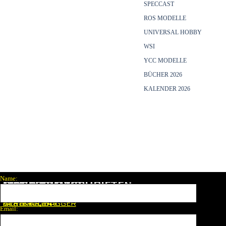
SPECCAST
ROS MODELLE
UNIVERSAL HOBBY
WSI
YCC MODELLE
BÜCHER 2026
KALENDER 2026
Menü überspringen
Name:
M
DIVERSELINKS
MAGAZINE
ODELLZEITSCHRI
FTE
N
kostenlose counter
LASTER & BAGGER
HERSTELLER
VERTKAL DAY
Email:
MODELL FAN
FANSHOP
KRAN & BÜHNE