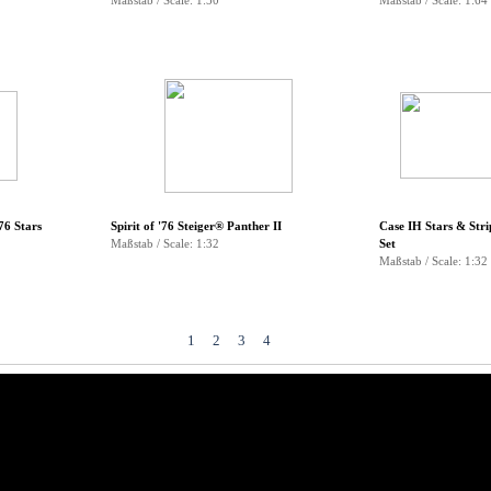
Maßstab / Scale: 1:50
Maßstab / Scale: 1:64
76 Stars
Spirit of '76 Steiger® Panther II
Case IH Stars & Stri
Maßstab / Scale: 1:32
Set
Maßstab / Scale: 1:32
1
2
3
4