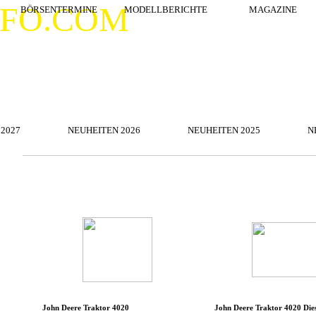
Menü überspringen
NFO.COM
BÖRSENTERMINE
MODELLBERICHTE
▼
MAGAZINE
Menü überspringen
2027
NEUHEITEN 2026
▼
NEUHEITEN 2025
▼
N
Menü überspringen
▼
▼
▼
John Deere Traktor 4020
John Deere Traktor 4020 Dies