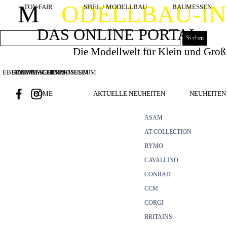
Direkt zum Seiteninhalt
M
ODELLBAU-I
TOY FAIR
SPIEL / MODELLBAU
BAUMESSEN
DAS ONLINE PORTAL
Suchen
Die Modellwelt für Klein und Groß
EBIANUMBAGGERMUSEUM
BOUWMACHINES
BAUMASCHINENMUSEUM
HOME
AKTUELLE NEUHEITEN
NEUHEITEN 
ASAM
AT COLLECTION
BYMO
CAVALLINO
CONRAD
CCM
CORGI
BRITAINS