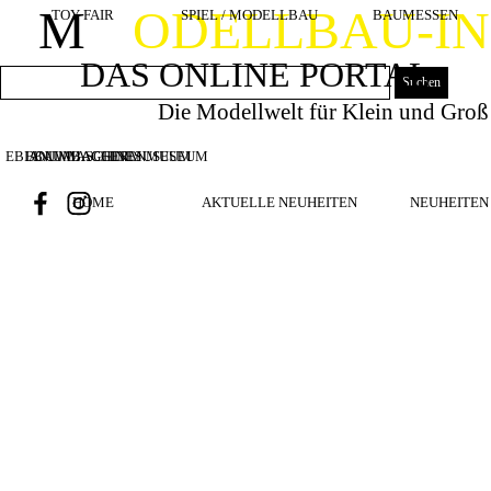
Direkt zum Seiteninhalt
M
ODELLBAU-I
TOY FAIR
SPIEL / MODELLBAU
BAUMESSEN
DAS ONLINE PORTAL
Suchen
Die Modellwelt für Klein und Groß
EBIANUMBAGGERMUSEUM
BOUWMACHINES
BAUMASCHINENMUSEUM
HOME
AKTUELLE NEUHEITEN
NEUHEITEN 